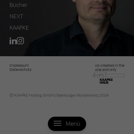
Bücher
NEXT
KAAPKE
Impressum
co-created in the
Datenschutz
one and only
© KAAPKE Holding GmbH,
Oldenburger Münsterland, 2024
Menü