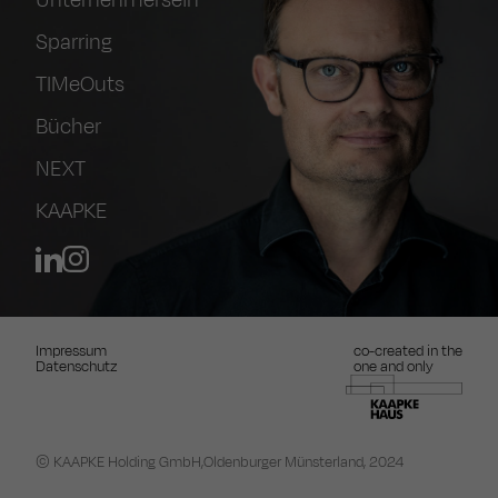
Unternehmersein
Sparring
TIMeOuts
Bücher
NEXT
KAAPKE
Impressum
co-created in the
Datenschutz
one and only
© KAAPKE Holding GmbH,
Oldenburger Münsterland, 2024