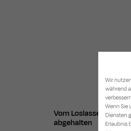
Wir nutzen
während an
verbessern
Wenn Sie u
Vom Loslassen
Diensten 
abgehalten
Erlaubnis b