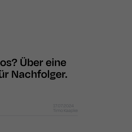
los? Über eine
ür Nachfolger.
17.07.2024
Timo Kaapke