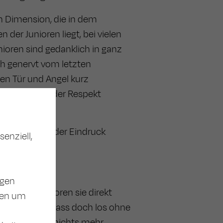
n Dimension, die in dem
der Junioren liegt, bei vielen
ioren sind gedanklich in ganz
ch genervt vom letzten
n Tür und Angel kurz
 als mangelnder Respekt
ielen Junioren der Eindruck
enziell,
igen
enn die Junioren sie direkt
ten um
ie sagen: „Ich lass doch los ohne
dass sie sich nichts mehr